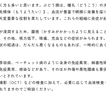
く方も多いと思います。ぶどう膜は、瞳孔（どうこう）の
毛様体（もうようたい）】、血流が豊富で網膜に栄養を届
大変重要な役割を果たしています。これらの組織に炎症が
が浸潤するため、霧視（かすみがかかったように見えるこ
、その他、視力低下、眼痛、充血などの症状がみられます
状の経過は、だんだん悪くなるものもあれば、一時的に良
原田病、ベーチェット病のように全身の免疫異常、細菌性
免疫異常、感染などがあり、そのほか外傷や悪性腫瘍も要
ないとされています。
撮影（OCT）などの検査に加えて、必要に応じて血液検査
おりますのでご相談ください。