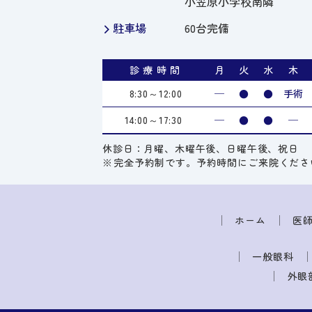
小笠原小学校南隣
駐車場
60台完備
診療時間
月
火
水
木
8:30～12:00
─
●
●
手術
14:00～17:30
─
●
●
─
休診日：月曜、木曜午後、日曜午後、祝日
完全予約制です。予約時間にご来院くださ
ホーム
医
一般眼科
外眼