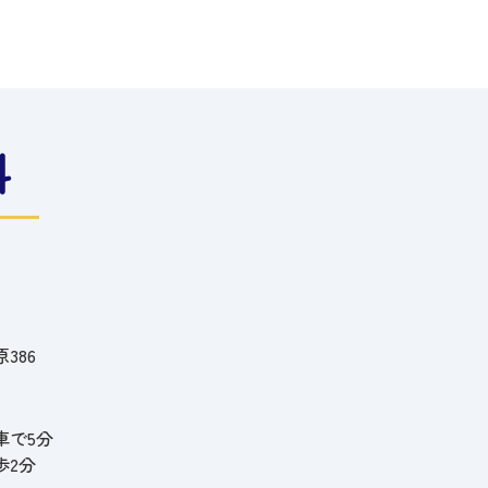
386
車で5分
歩2分