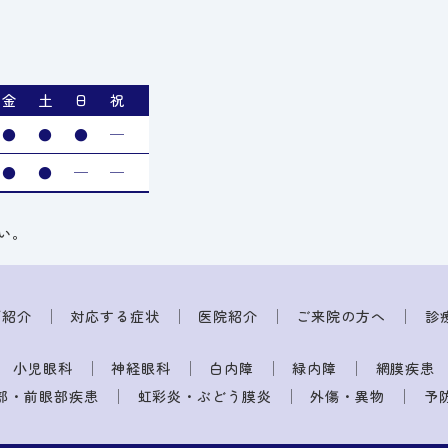
金
土
日
祝
●
●
●
─
●
●
─
─
い。
師紹介
対応する症状
医院紹介
ご来院の方へ
診
小児眼科
神経眼科
白内障
緑内障
網膜疾患
部・前眼部疾患
虹彩炎・ぶどう膜炎
外傷・異物
予