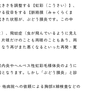
大きさを調整する【虹彩（こうさい）】、
ける役目をする【脈絡膜（みゃくらくま
起きた状態が、ぶどう膜炎です。この中
と）、飛蚊症（虫が飛んでいるように見え
。片眼だけのことも両眼のこともあり、両
くなり再びまた悪くなるといった再発・寛
眼内炎やヘルペス性虹彩毛様体炎のように
因となります。しかし「ぶどう膜炎」と診
・他病院への依頼による胸部X線検査などの